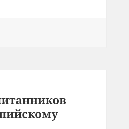
питанников
пийскому