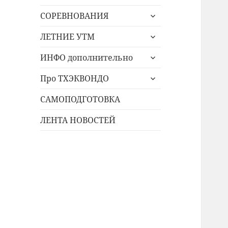
дочернее
раскрыть
меню
СОРЕВНОВАНИЯ
дочернее
раскрыть
меню
ЛЕТНИЕ УТМ
дочернее
раскрыть
меню
ИНФО дополнительно
дочернее
раскрыть
меню
Про ТХЭКВОНДО
дочернее
меню
САМОПОДГОТОВКА
ЛЕНТА НОВОСТЕЙ