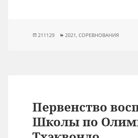
Опубликовано
Рубрики
211129
2021
,
СОРЕВНОВАНИЯ
Первенство вос
Школы по Олим
Тхэквондо