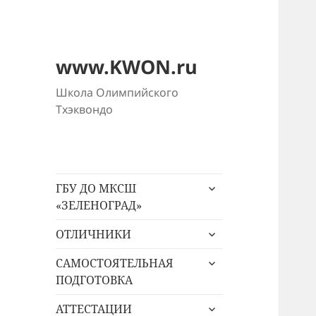
www.KWON.ru
Школа Олимпийского
Тхэквондо
раскрыть
ГБУ ДО МКСШ
дочернее
«ЗЕЛЕНОГРАД»
меню
раскрыть
ОТЛИЧНИКИ
дочернее
раскрыть
меню
САМОСТОЯТЕЛЬНАЯ
дочернее
ПОДГОТОВКА
меню
раскрыть
АТТЕСТАЦИИ