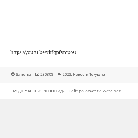
https://youtu.be/vkfqpfympoQ
Формат
Опубликовано
Рубрики
Заметка
230308
2023
,
Новости Текущие
ГБУ ДО МКСШ «ЗЕЛЕНОГРАД»
Сайт работает на WordPress